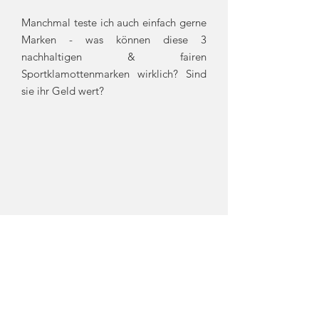
Manchmal teste ich auch einfach gerne
Marken - was können diese 3
nachhaltigen & fairen
Sportklamottenmarken wirklich? Sind
sie ihr Geld wert?
& wie ist das eigentlich einen Capsule
Wardrobe zu haben? Ich habe mir 10 Teile
aus meinem Schrank gepickt (inklusive
Schuhen& Accessoires) und habe damit 15